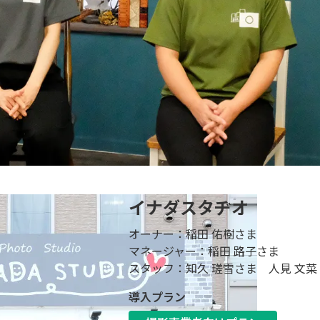
イナダスタヂオ
オーナー：稲田 佑樹さま
マネージャー：稲田 路子さま
スタッフ：知久 瑳雪さま 人見 文菜
導入プラン