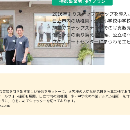
撮影事業者向けプラン
2016年よりスナップスナップを導入
日立市内の幼稚園・公立小学校中学
施設でスナップスナップでの写真販
他社からの乗り換えの経緯、公立校
プのサポートセンターにまつわるエ
然な笑顔を引き出す楽しい撮影をモットーに、お客様の大切な記念日を写真に残すお
クールフォト撮影も展開。日立市内の幼稚園、小・中学校の卒業アルバム撮影・制作
ように」心をこめてシャッターを切っております。
io.com/