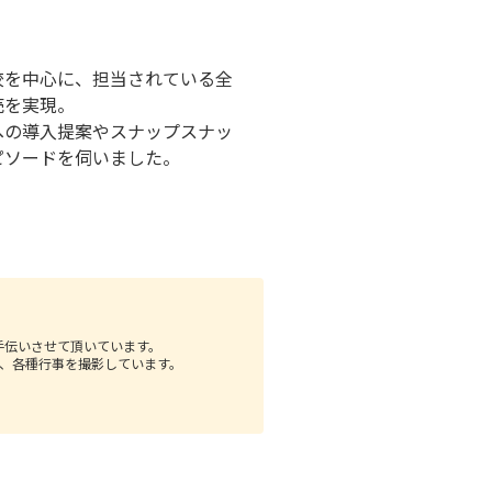
。
校を中心に、担当されている全
売を実現。
への導入提案やスナップスナッ
ピソードを伺いました。
手伝いさせて頂いています。
、各種行事を撮影しています。